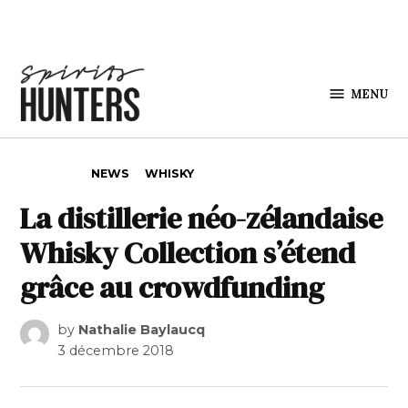
Skip to content
MENU
Spirits
Hunters
POSTED IN
NEWS
WHISKY
La distillerie néo-zélandaise
Whisky Collection s’étend
grâce au crowdfunding
by
Nathalie Baylaucq
3 décembre 2018