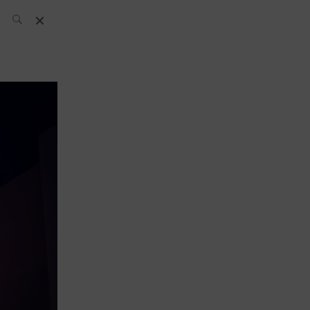
L’équipe SH
News
Compétitions
Évènements
What’s up
today
Bar
Bartender
Boutique