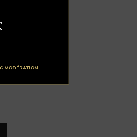
la
d
st
s.
.
EC MODÉRATION.
s