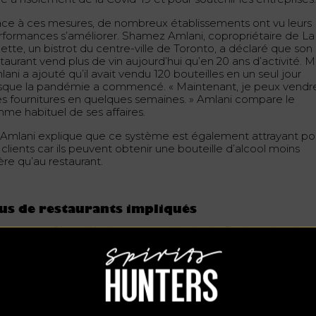
âce à ces mesures, de nombreux établissements ont vu leurs
rformances s’améliorer. Shamez Amlani, copropriétaire de La
ette, un bistrot du centre-ville de Toronto, a déclaré que son
taurant vend plus de vin aujourd’hui qu’en 20 ans d’activité. M
ani a ajouté qu’il avait vendu 120 bouteilles en un seul jour
rsque la pandémie a commencé. « Maintenant, je peux vendr
s fournitures en quelques semaines. » Amlani compare le
hme habituel de ses affaires.
 Amlani explique que ce système est également attrayant po
 clients car ils peuvent obtenir une bouteille d’alcool moins
ère qu’au restaurant.
us de restaurants impliqués
autre part, Glenn Wesley est propriétaire de Bathrust Local, u
 de Toronto spécialisé dans le saké, le vin et la bière artisanale
déclaré que son bar dépendra des ventes à emporter, même
rès la pandémie. Ce revenu supplémentaire lui permettrait d
 remettre financièrement du confinement. En fait, le bar a ét
inventé en tant que plateforme de commerce électronique. E
pose un service de livraison intra-provinciale de boissons.