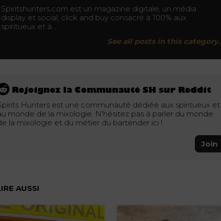
Spiritshunters.com est un magazine digitale, un média
display et social, click and buy consacré à 100% aux
spiritueux et à…
See all posts in this category.
Rejoignez la Communauté SH sur Reddit
Spirits Hunters est une communauté dédiée aux spiritueux et
au monde de la mixologie. N'hésitez pas à parler du monde
de la mixologie et du métier du bartender ici !
Join
LIRE AUSSI