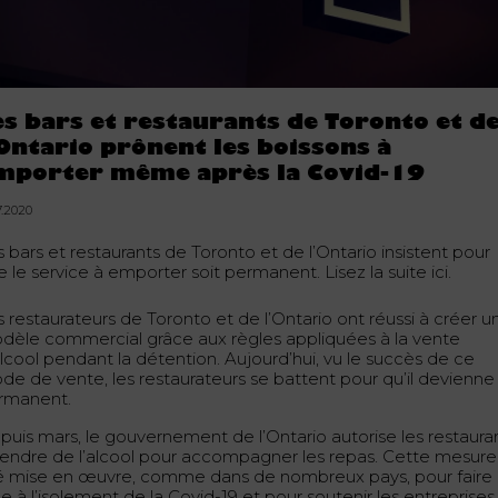
es bars et restaurants de Toronto et d
’Ontario prônent les boissons à
mporter même après la Covid-19
7.2020
 bars et restaurants de Toronto et de l’Ontario insistent pour
 le service à emporter soit permanent. Lisez la suite ici.
 restaurateurs de Toronto et de l’Ontario ont réussi à créer u
dèle commercial grâce aux règles appliquées à la vente
alcool pendant la détention. Aujourd’hui, vu le succès de ce
de de vente, les restaurateurs se battent pour qu’il devienne
rmanent.
puis mars, le gouvernement de l’Ontario autorise les restaura
vendre de l’alcool pour accompagner les repas. Cette mesure
é mise en œuvre, comme dans de nombreux pays, pour faire
e à l’isolement de la Covid-19 et pour soutenir les entreprises