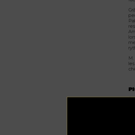
Gr
pe
Pal
res
Aml
lo
me
ryt
M.
les
ch
Pl
D’
bar
a 
ap
se
ré
pro