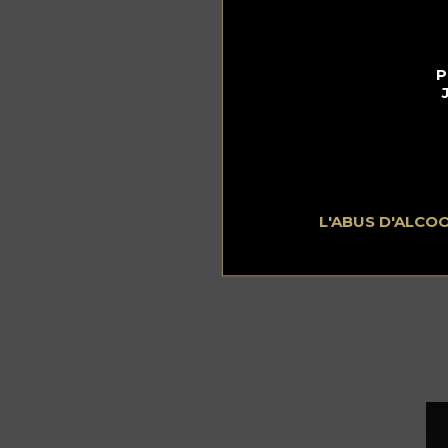
Un
lo
fin
P
en
«
A
go
ag
On
« C
L'ABUS D'ALCO
pro
que