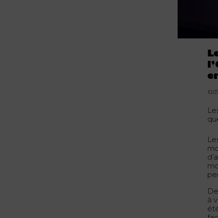
L
l
e
10.0
Les
que
Les
mo
d’
mo
pe
De
à 
ét
fac