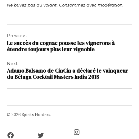
Ne buvez pas au volant. Consommez avec modération.
Navigation
Previous
de
Le succès du cognac pousse les vignerons à
l’article
étendre toujours plus leur vignoble
Next
Adamo Balsamo de CinCin a déclaré le vainqueur
du Béluga Cocktail Masters India 2018
© 2026 Spirits Hunters.
Facebook
Twitter
Instagram
Page
Username