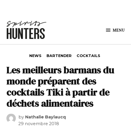
Skip to content
MENU
Spirits
Hunters
POSTED IN
NEWS
BARTENDER
COCKTAILS
Les meilleurs barmans du
monde préparent des
cocktails Tiki à partir de
déchets alimentaires
by
Nathalie Baylaucq
29 novembre 2018