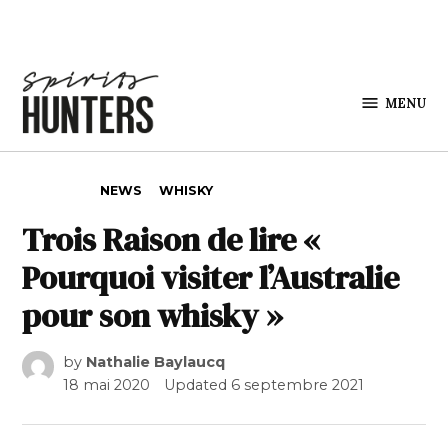
Skip to content
MENU
Spirits
Hunters
POSTED IN
NEWS
WHISKY
Trois Raison de lire «
Pourquoi visiter l’Australie
pour son whisky »
by
Nathalie Baylaucq
18 mai 2020
Updated
6 septembre 2021