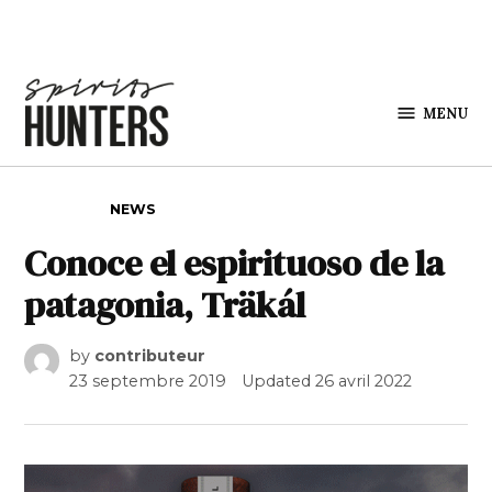
Skip to content
MENU
Spirits
Hunters
POSTED IN
NEWS
Conoce el espirituoso de la
patagonia, Träkál
by
contributeur
23 septembre 2019
Updated
26 avril 2022