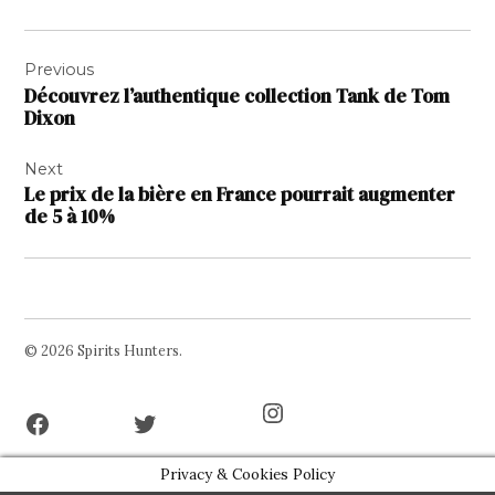
Navigation
Previous
de
Découvrez l’authentique collection Tank de Tom
l’article
Dixon
Next
Le prix de la bière en France pourrait augmenter
de 5 à 10%
© 2026 Spirits Hunters.
Facebook
Twitter
Instagram
Page
Username
Privacy & Cookies Policy