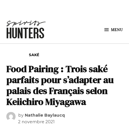
Skip to content
MENU
Spirits
Hunters
POSTED IN
SAKÉ
Food Pairing : Trois saké
parfaits pour s’adapter au
palais des Français selon
Keiichiro Miyagawa
by
Nathalie Baylaucq
2 novembre 2021