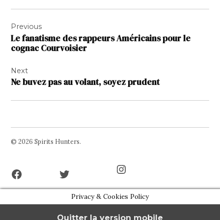
Navigation
Previous
de
Le fanatisme des rappeurs Américains pour le
l’article
cognac Courvoisier
Next
Ne buvez pas au volant, soyez prudent
© 2026 Spirits Hunters.
Facebook
Twitter
Instagram
Page
Username
Privacy & Cookies Policy
Quitter la version mobile