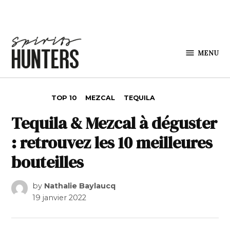
Skip to content
MENU
Spirits
Hunters
POSTED IN
TOP 10
MEZCAL
TEQUILA
Tequila & Mezcal à déguster
: retrouvez les 10 meilleures
bouteilles
by
Nathalie Baylaucq
19 janvier 2022