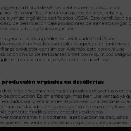
ggle
es una marca de whisky centrada en la producción
ánica. Esto significa, que utilizan granos de trigo, cebada,
iticale y maíz orgánicos certificados USDA. Este certificado es
oceso de certificación para productores de alimentos orgáni
otros productos agrícolas orgánicos.
r lo general, estos ingredientes certificados USDA son
tivados localmente, lo cual resalta el aspecto de territorio y 
nfianza productor-consumidor. Además, esto conlleva una
ducción sin uso de fertilizantes sintéticos ni químicos peligro
gle, entre otras marcas, resalta esto en sus whiskys.
 producción orgánica en destilerías
s destilerías encuentran ventajas y posibles desventajas en e
po de producción. Es, sin embargo, más bien una ventaja ya q
s resultados son preferiblemente positivos. Una destilería pue
contrar más facilidad en su producción con enzimas y levadur
néticamente modificadas y cosechas cultivadas
nvencionalmente. No obstante, la producción de pequeños
tes que es frecuente en destilerías orgánicas, prueba que es
cho más conveniente producir orgánicamente. Esto obliga a