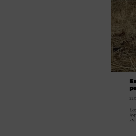
E
p
22.0
Lo
in
de 