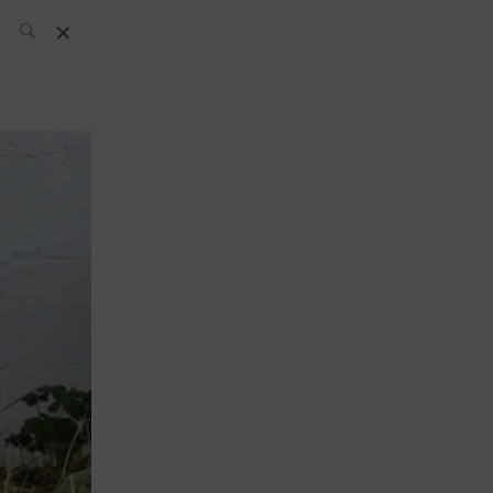
L’équipe SH
News
Compétitions
Évènements
What’s up
today
Bar
Bartender
Boutique