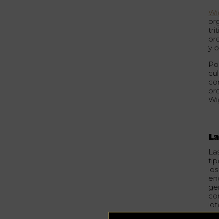
Wi
org
tr
pr
y 
Po
cul
co
pro
Wig
La
La
ti
lo
en
ge
co
lo
mu