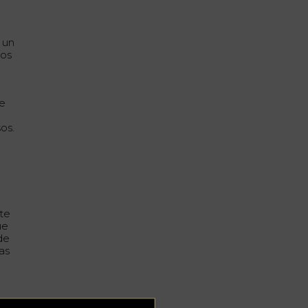
 un
cos
de
sos.
ste
ue
de
as