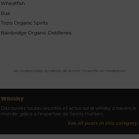
Wheatfish
Rua
Topo Organic Spirits
Bainbridge Organic Distilleries
No conduzca bajo los efectos del alcohol. Consuma con moderación.
Whisky
Découvrez toutes les infos et actus sur le whisky à travers le
monde, grâce à l’expertise de Spirits Hunters.
See all posts in this category.