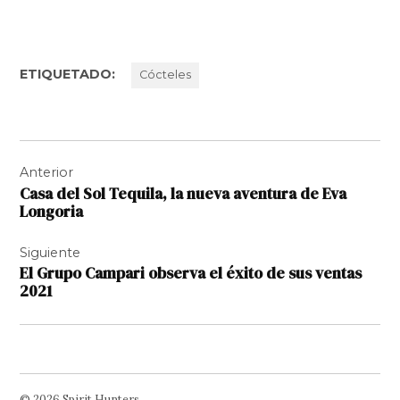
ETIQUETADO:
Cócteles
Navegación
Anterior
de
Casa del Sol Tequila, la nueva aventura de Eva
entradas
Longoria
Siguiente
El Grupo Campari observa el éxito de sus ventas
2021
© 2026 Spirit Hunters.