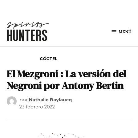
Saltar al contenido
MENÚ
Spirit
Hunters
PUBLICADO EN
CÓCTEL
El Mezgroni : La versión del
Negroni por Antony Bertin
por
Nathalie Baylaucq
23 febrero 2022