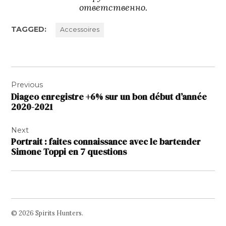
ответственно.
TAGGED:
Accessoires
Navigation
Previous
de
Diageo enregistre +6% sur un bon début d’année
l’article
2020-2021
Next
Portrait : faites connaissance avec le bartender
Simone Toppi en 7 questions
© 2026 Spirits Hunters.
Facebook
Twitter