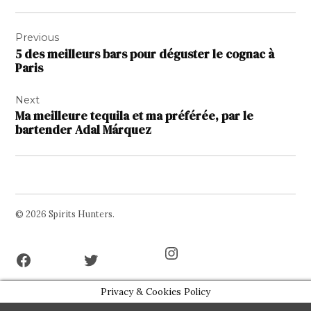
Navigation
Previous
de
5 des meilleurs bars pour déguster le cognac à
l’article
Paris
Next
Ma meilleure tequila et ma préférée, par le
bartender Adal Márquez
© 2026 Spirits Hunters.
Facebook
Twitter
Instagram
Page
Username
Privacy & Cookies Policy