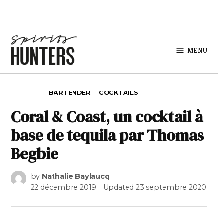
Skip to content
MENU
Spirits
Hunters
POSTED IN
BARTENDER
COCKTAILS
Coral & Coast, un cocktail à
base de tequila par Thomas
Begbie
by
Nathalie Baylaucq
22 décembre 2019
Updated
23 septembre 2020