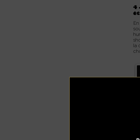
4 
ét
En
so
hu
sh
la
ch
P