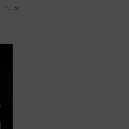
L’équipe SH
News
Compétitions
Évènements
What’s up
today
Bar
Bartender
Boutique