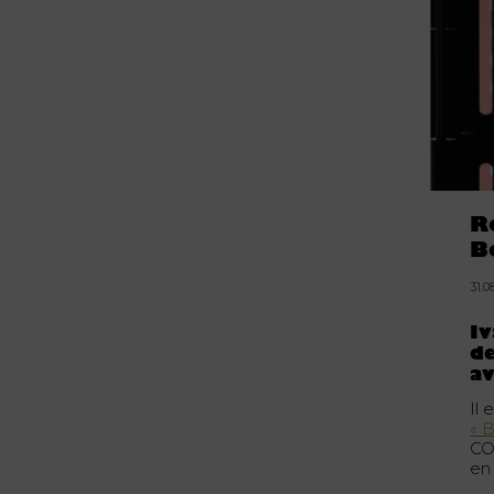
R
B
31.0
Iv
de
av
Il
« 
CO
en 