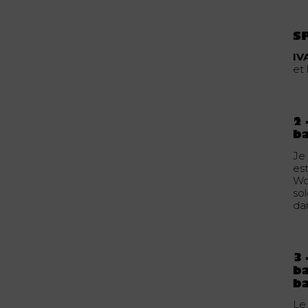
SP
IV
et 
2 
b
Je
es
Wo
sol
da
3 
ba
ba
Le