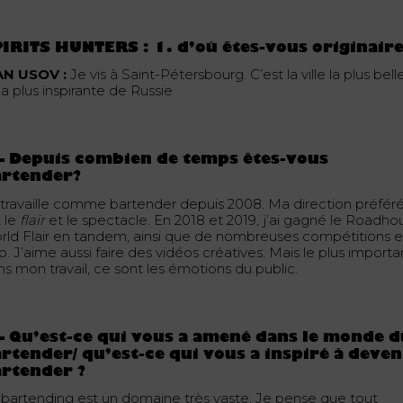
IRITS HUNTERS : 1. d’où êtes-vous originaire
AN USOV :
Je vis à Saint-Pétersbourg. C’est la ville la plus bell
la plus inspirante de Russie
– Depuis combien de temps êtes-vous
artender?
 travaille comme bartender depuis 2008. Ma direction préfér
t le
flair
et le spectacle. En 2018 et 2019, j’ai gagné le Roadho
rld Flair en tandem, ainsi que de nombreuses compétitions 
o. J’aime aussi faire des vidéos créatives. Mais le plus importa
ns mon travail, ce sont les émotions du public.
– Qu’est-ce qui vous a amené dans le monde 
rtender/ qu’est-ce qui vous a inspiré à deven
rtender ?
 bartending est un domaine très vaste. Je pense que tout