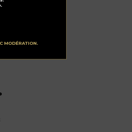
.
EC MODÉRATION.
o
t