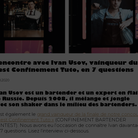
encontre avec Ivan Usov, vainqueur du
est Confinement Tuto, en 7 questions
8.2020
an Usov est un bartender et un expert en fla
 Russie. Depuis 2008, il mélange et jongle
ec son shaker dans le milieu des bartenders.
 est également le
grand vainqueur de la finale de notre concou
Best Confinement Tuto »
(CONFINEMENT BARTENDER
NTEST). Nous avons eu l’occasion de connaître Ivan davant
7 questions. Lisez l’interview ci-dessous.