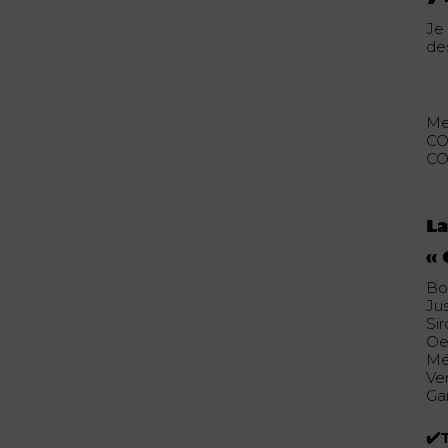
Je
des
Mer
CO
CO
La
«
Bo
Ju
Si
Oe
Mé
Ve
Gar
✔️