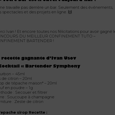
 ne travaille pas derrière un bar. Seulement des événements,
 spectacles et des projets en ligne. 🙌
ci Ivan ! Et encore toutes nos félicitations pour avoir gagné l
NCOURS DU MEILLEUR CONFINEMENT TUTO –
NFINEMENT BARTENDER !
 recette gagnante d’Ivan Usov
 Cocktail « Bartender Symphony
urbon – 45ml
s de citron – 20ml
rop de tépache maison* – 20ml
uf en poudre – 1g
thode : Secouer et filtrer
rre : Soucoupe à champagne
niture : Zeste de citron
Tepache sirop Recette :