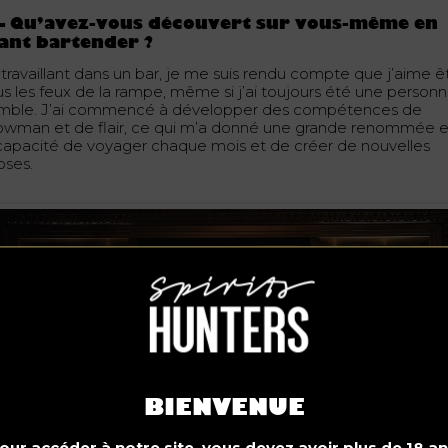
– Qu’avez-vous découvert sur vous-même en
ant bartender ?
 travaillant dans un bar, je me suis rendu compte que j’aime ê
us les feux de la rampe, même si j’ai toujours été une person
mble. J’ai commencé à développer des compétences de
owman et de flair, ce qui m’a donné une grande renommée e
 capacité de voyager chaque mois et de créer de nouvelles
oses.
BIENVENUE
our accéder à notre site, vous devez avoir plus de 18 an