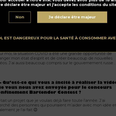
Je déclare être majeur et j'accepte les conditions du site
Non
Je déclare être majeur
OL EST DANGEREUX POUR LA SANTÉ À CONSOMMER AV
– Quelle est la situation dans votre ville/pays
r rapport au COVID ?
ur moi, la situation COVID a été une grande opportunité de
anger mon état d’esprit et de créer beaucoup de nouvelles
déos. J’ai aussi beaucoup compris sur le gouvernement russe…
– Qu’est-ce qui vous a incité à réaliser la vidé
e vous nous avez envoyée pour le concours
onfinement Bartender Contest ?
tait un projet que je voulais déjà faire toute l’année. J’ai
erché des personnes qui pourraient m’aider avec mon idée e
alement je l’ai fait 😉