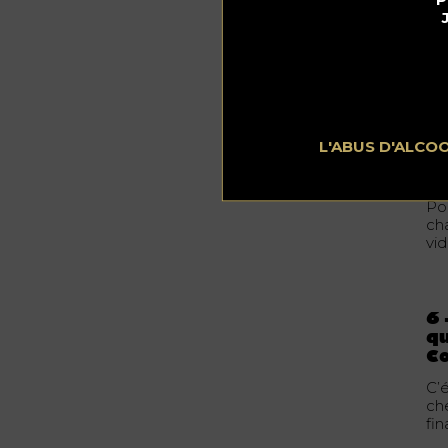
L'ABUS D'ALCO
5 
pa
Po
ch
vi
6 
qu
C
C’é
ch
fin