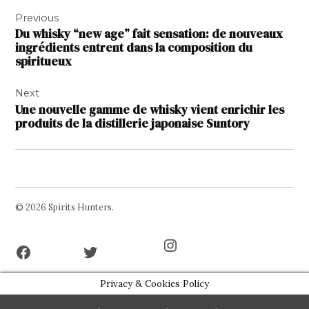
Navigation
Previous
de
Du whisky “new age” fait sensation: de nouveaux
l’article
ingrédients entrent dans la composition du
spiritueux
Next
Une nouvelle gamme de whisky vient enrichir les
produits de la distillerie japonaise Suntory
© 2026 Spirits Hunters.
Facebook
Twitter
Instagram
Page
Username
Privacy & Cookies Policy