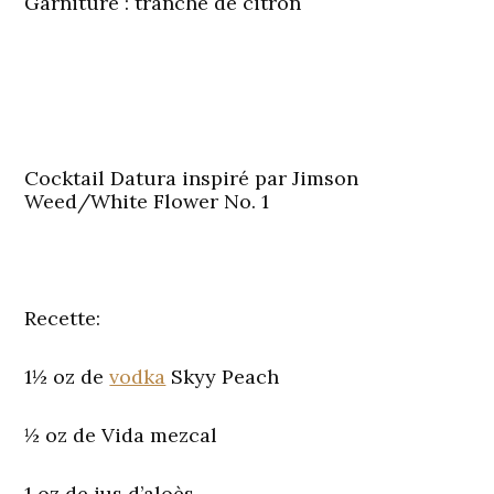
Garniture : tranche de citron
Cocktail Datura inspiré par Jimson
Weed/White Flower No. 1
Recette:
1½ oz de
vodka
Skyy Peach
½ oz de Vida mezcal
1 oz de jus d’aloès