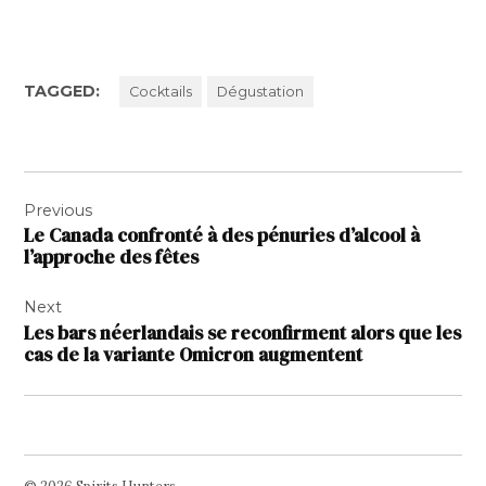
TAGGED:
Cocktails
Dégustation
Navigation
Previous
de
Le Canada confronté à des pénuries d’alcool à
l’article
l’approche des fêtes
Next
Les bars néerlandais se reconfirment alors que les
cas de la variante Omicron augmentent
© 2026 Spirits Hunters.