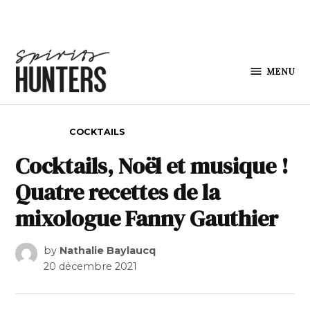
Skip to content
MENU
Spirits
Hunters
POSTED IN
COCKTAILS
Cocktails, Noël et musique !
Quatre recettes de la
mixologue Fanny Gauthier
by
Nathalie Baylaucq
20 décembre 2021