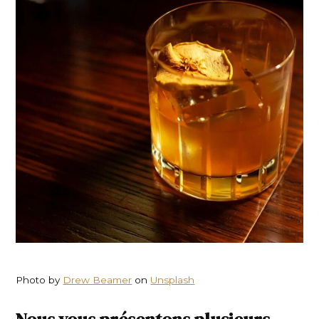
Photo by
Drew Beamer
on
Unsplash