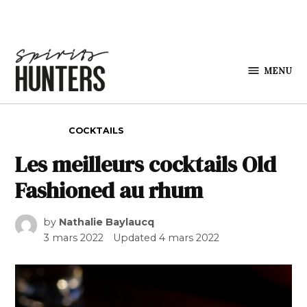
Skip to content
MENU
Spirits
Hunters
POSTED IN
COCKTAILS
Les meilleurs cocktails Old
Fashioned au rhum
by
Nathalie Baylaucq
3 mars 2022
Updated
4 mars 2022