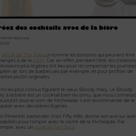
réez des cocktails avec de la bière
 Nathalie Baylaucq
8.2019
n
article de The Manua
l nomme les boissons qui peuvent être
langés à de la
bière
. Car, en effet, pendant l’été, les création
 boissons plus légères ont lieu pour récompenser les journée
plein air, lors de barbecues par exemple, et pour profiter de
ettes plutôt originales.
rmi les plus connus figurent le vieux Bloody Mary. Le Bloody
ry à la bière est un cocktail bien reconnu, que nous connaiss
us plutôt sous le nom de Michelada. Il est recommandé de le
éparer avec des bières légères.
l Pimentel, bartender chez Fifty Mills, donne son avis sur aut
ssibilités pour rompre avec le cliché de la Michelada. Par
emple, avec un
cocktail Tom Sour
.