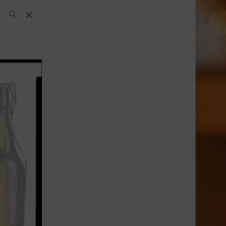
L’équipe SH
News
Compétitions
Évènements
What’s up
today
Bar
Bartender
Boutique