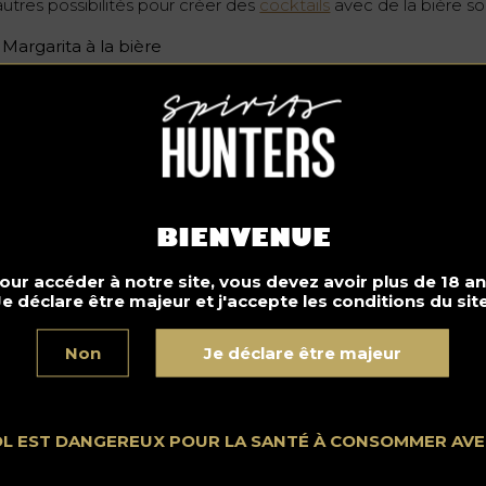
autres possibilités pour créer des
cocktails
avec de la bière son
Margarita à la bière
Black Velvet : bière avec champagne
Capirinha à la bière
is chez Spirits Hunters, nous vous recommandons le
cocktail 
ndero
, un cocktail créé par le barman philippin Richie Cruz. Il e
sé sur une réduction de bière Pale Pilsen, Bacardi Gold, noix 
co, sirop de muscovado et Amers d’Angostura. Apprenez à le
BIENVENUE
re !
our accéder à notre site, vous devez avoir plus de 18 an
Je déclare être majeur et j'accepte les conditions du site
Non
Je déclare être majeur
Ne buvez pas au volant. Consommez avec modération.
OL EST DANGEREUX POUR LA SANTÉ À CONSOMMER AV
Cocktails