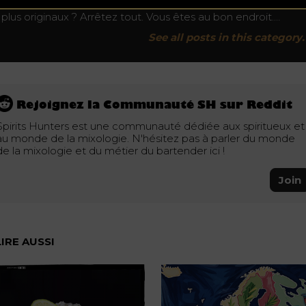
Vous cherchez les meilleurs cocktails dans le monde ? les
plus originaux ? Arrêtez tout. Vous êtes au bon endroit.…
See all posts in this category.
Rejoignez la Communauté SH sur Reddit
Spirits Hunters est une communauté dédiée aux spiritueux et
au monde de la mixologie. N'hésitez pas à parler du monde
de la mixologie et du métier du bartender ici !
Join
LIRE AUSSI