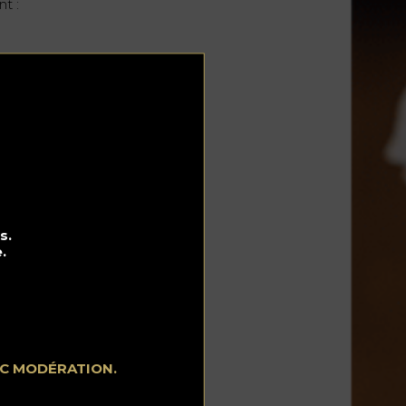
t :
El
st
de
s.
.
EC MODÉRATION.