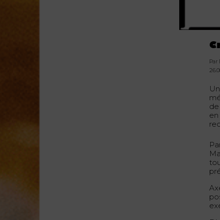
C
Par
26.0
U
mé
de
en 
rec
Pa
Ma
to
pr
Axe
po
ex