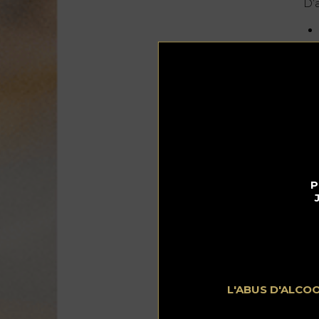
D’
Ma
Ti
ba
co
fai
P
L'ABUS D'ALCO