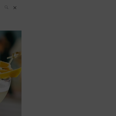
L’équipe SH
News
Compétitions
Évènements
What’s up
today
Bar
Bartender
Boutique