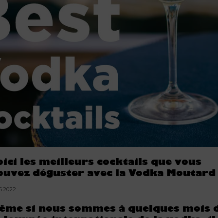
oici les meilleurs cocktails que vous
ouvez déguster avec la Vodka Moutard
06.2022
ême si nous sommes à quelques mois 