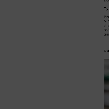
2-
Ty
Pr
à 
sha
mé
tr
Du