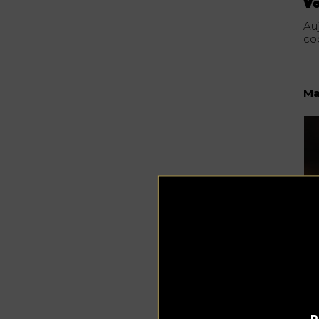
V
Auj
coc
Ma
P