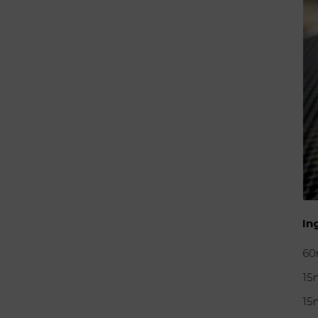
In
60
15m
15