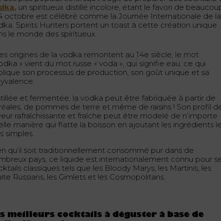
dka,
un spiritueux distillé incolore, étant le favori de beaucou
 4 octobre est célébré comme la Journée Internationale de l
dka. Spirits Hunters portent un toast à cette création unique
ns le monde des spiritueux.
 les origines de la vodka remontent au 14e siècle, le mot
odka » vient du mot russe « voda », qui signifie eau, ce qui
plique son processus de production, son goût unique et sa
lyvalence.
tillée et fermentée, la vodka peut être fabriquée à partir de
réales, de pommes de terre et même de raisins ! Son profil d
veur rafraîchissante et fraîche peut être modelé de n’importe
lle manière qui flatte la boisson en ajoutant les ingrédients l
s simples.
en qu’il soit traditionnellement consommé pur dans de
mbreux pays, ce liquide est internationalement connu pour s
ktails classiques tels que les Bloody Marys, les Martinis, les
ite Russians, les Gimlets et les Cosmopolitans.
s meilleurs cocktails à déguster à base de