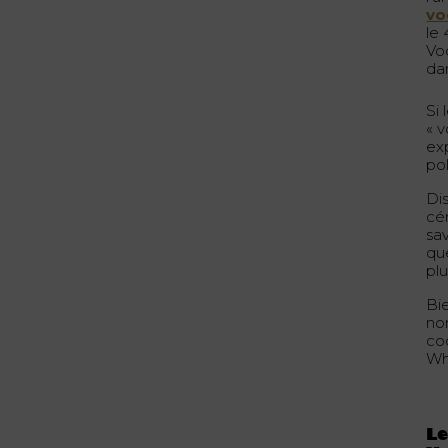
vo
le
Vo
da
Si
« v
ex
po
Dis
cé
sa
que
plu
Bi
no
coc
Wh
Le