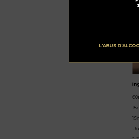
L'ABUS D'ALCO
In
60
15m
15
Un