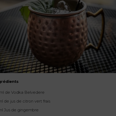
grédients
ml de Vodka Belvedere
l de jus de citron vert frais
ml Jus de gingembre