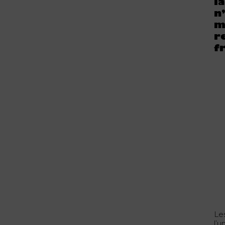
l
n
m
r
f
Le
l’u