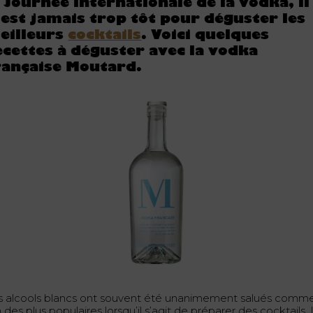
a Journée internationale de la vodka, il
’est jamais trop tôt pour déguster les
eilleurs
cocktails
. Voici quelques
ecettes à déguster avec la vodka
rançaise Moutard.
s alcools blancs ont souvent été unanimement salués comm
n des plus populaires lorsqu’il s’agit de préparer des cocktails.