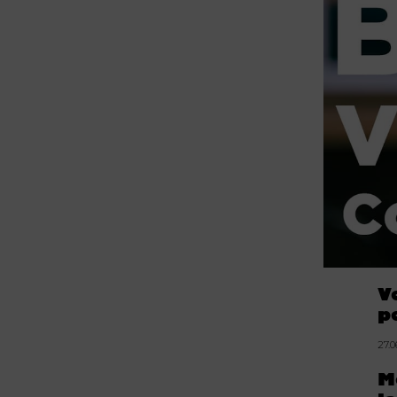
V
p
27.
M