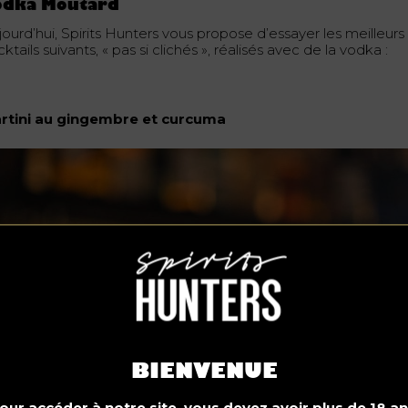
odka Moutard
ourd’hui, Spirits Hunters vous propose d’essayer les meilleurs
ktails suivants, « pas si clichés », réalisés avec de la vodka :
rtini au gingembre et curcuma
BIENVENUE
our accéder à notre site, vous devez avoir plus de 18 an