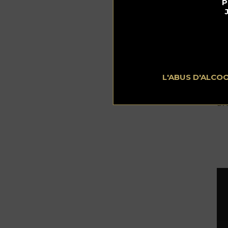
P
Ga
Ty
Pr
Da
le
L'ABUS D'ALCO
ou 
lo
av