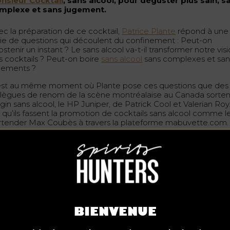
nsieur Cocktail
, sans alcool, pour déguster plus sain, s
mplexe et sans jugement.
ec la préparation de ce cocktail,
Patrice Plante
répond à une
rie de questions qui découlent du confinement : Peut-on
bstenir un instant ? Le sans alcool va-t-il transformer notre vis
s cocktails ? Peut-on boire
sans alcool
sans complexes et san
gements ?
est au même moment où Plante pose ces questions que des
llègues de renom de la scène montréalaise au Canada sorten
gin sans alcool, le HP Juniper, de Patrick Cool et Valerian Roy
 qu’ils fassent la promotion de cocktails sans alcool comme l
rtender Max Coubès à travers la plateforme mabuvette.com.
n Mule sans alcool
grédients
 ml de gin sans alcool
 ml de sirop de gingembre
BIENVENUE
 ml d’eau gazeuse