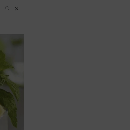
L’équipe SH
News
Compétitions
Évènements
What’s up
today
Bar
Bartender
Boutique