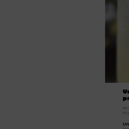
U
p
Par
7.11
Un