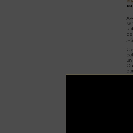
Mo
co
Av
sé
s’a
de
ju
C’
co
un 
Ou
ba
Gi
In
60
30
90