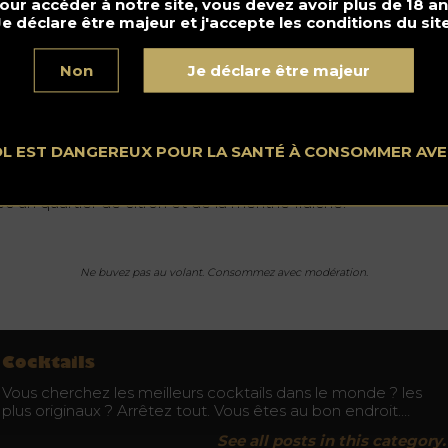
our accéder à notre site, vous devez avoir plus de 18 an
Je déclare être majeur et j'accepte les conditions du site
rniture
: citron vert et menthe pour la décoration
pe de verre
: tasse en cuivre ou Highball ou Collins
Non
Je déclare être majeur
éparation
ns une tasse en cuivre ou un verre rempli de glace, ajoutez t
s ingrédients principaux, sauf l’eau. Mélangez avec un cure-de
OL EST DANGEREUX POUR LA SANTÉ À CONSOMMER AV
une cuillère à café jusqu’à ce que vos doigts soient froids
rsque vous touchez le verre. Avec de l’eau gazeuse. Décorez
ec un quartier de citron et de la menthe fraîche.
Ne buvez pas au volant. Consommez avec modération.
Cocktails
Vous cherchez les meilleurs cocktails dans le monde ? les
plus originaux ? Arrêtez tout. Vous êtes au bon endroit.…
See all posts in this category.