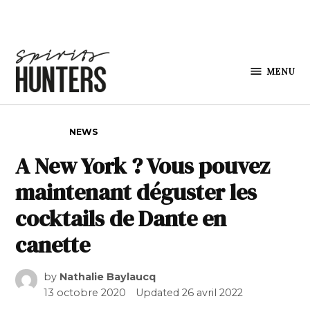
Skip to content
MENU
Spirits
Hunters
POSTED IN
NEWS
A New York ? Vous pouvez
maintenant déguster les
cocktails de Dante en
canette
by
Nathalie Baylaucq
13 octobre 2020
Updated
26 avril 2022