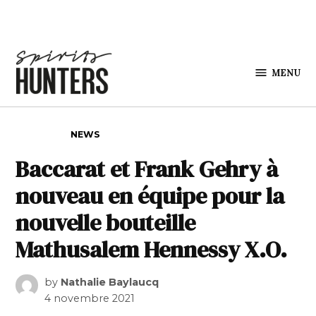
Skip to content
MENU
Spirits
Hunters
POSTED IN
NEWS
Baccarat et Frank Gehry à
nouveau en équipe pour la
nouvelle bouteille
Mathusalem Hennessy X.O.
by
Nathalie Baylaucq
4 novembre 2021