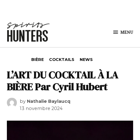
Skip to content
MENU
Spirits
Hunters
POSTED IN
BIÈRE
COCKTAILS
NEWS
L’ART DU COCKTAIL À LA
BIÈRE Par Cyril Hubert
by
Nathalie Baylaucq
13 novembre 2024