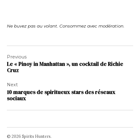
Ne buvez pas au volant. Consommez avec modération.
Navigation
Previous
de
Le « Pinoy in Manhattan », un cocktail de Richie
l’article
Cruz
Next
10 marques de spiritueux stars des réseaux
sociaux
© 2026 Spirits Hunters.