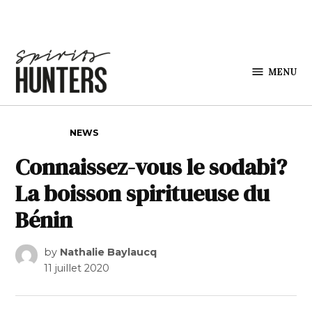
Skip to content
MENU
Spirits
Hunters
POSTED IN
NEWS
Connaissez-vous le sodabi?
La boisson spiritueuse du
Bénin
by
Nathalie Baylaucq
11 juillet 2020