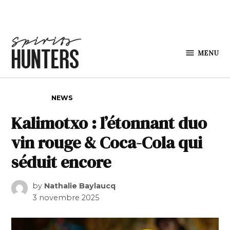
Skip to content
MENU
Spirits
Hunters
POSTED IN
NEWS
Kalimotxo : l’étonnant duo
vin rouge & Coca-Cola qui
séduit encore
by
Nathalie Baylaucq
3 novembre 2025