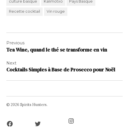
culture basque
Kalimotxo
Pays Basque
Recette cocktail
Vin rouge
Navigation
Previous
de
Tea Wine, quand le thé se transforme en vin
l’article
Next
Cocktails Simples à Base de Prosecco pour Noël
© 2026 Spirits Hunters.
Facebook
Twitter
Instagram
Page
Username