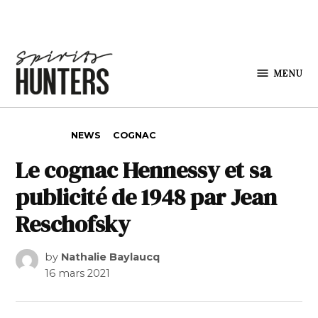
Skip to content
MENU
Spirits
Hunters
POSTED IN
NEWS
COGNAC
Le cognac Hennessy et sa
publicité de 1948 par Jean
Reschofsky
by
Nathalie Baylaucq
16 mars 2021