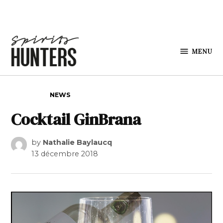
Skip to content
MENU
Spirits
Hunters
POSTED IN
NEWS
Cocktail GinBrana
by
Nathalie Baylaucq
13 décembre 2018