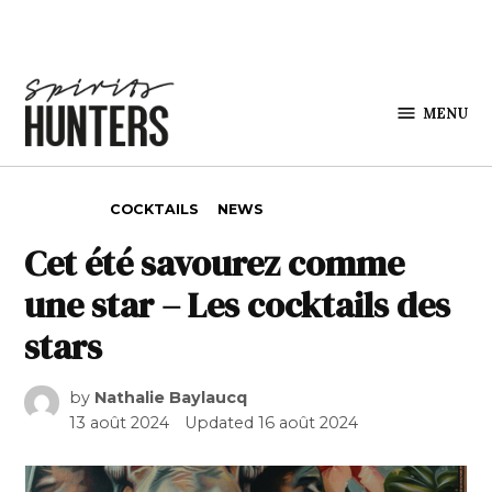
Skip to content
MENU
Spirits
Hunters
POSTED IN
COCKTAILS
NEWS
Cet été savourez comme
une star – Les cocktails des
stars
by
Nathalie Baylaucq
13 août 2024
Updated
16 août 2024