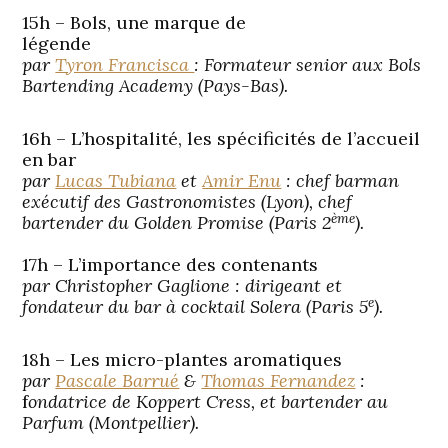
15h – Bols, une marque de
légende
par
Tyron Francisca
: Formateur senior aux Bols
Bartending Academy (Pays-Bas).
16h – L’hospitalité, les spécificités de l’accueil
en bar
par
Lucas Tubiana
et
Amir Enu
: chef barman
exécutif des Gastronomistes (Lyon), chef
ème
bartender du Golden Promise (Paris 2
).
17h – L’importance des contenants
par Christopher Gaglione : dirigeant et
e
fondateur du bar à cocktail Solera (Paris 5
).
18h –
Les micro-plantes aromatiques
par
Pascale Barrué
&
Thomas Fernandez
:
f
ondatrice de Koppert Cress, et bartender au
Parfum (Montpellier).