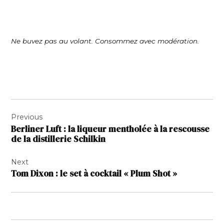
Ne buvez pas au volant. Consommez avec modération.
Navigation
Previous
de
Berliner Luft : la liqueur mentholée à la rescousse
l’article
de la distillerie Schilkin
Next
Tom Dixon : le set à cocktail « Plum Shot »