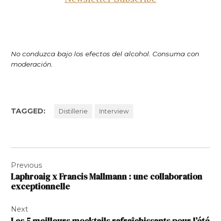
No conduzca bajo los efectos del alcohol. Consuma con
moderación.
TAGGED:
Distillerie
Interview
Navigation
Previous
de
Laphroaig x Francis Mallmann : une collaboration
l’article
exceptionnelle
Next
Les 5 meilleurs mocktails rafraîchissants pour l’été