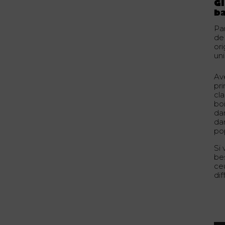
Gl
b
Pa
de 
ori
uni
Av
pri
cla
boi
da
da
po
Si
be
ce
dif