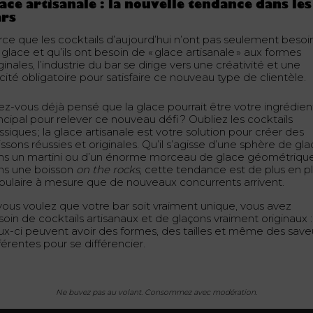
ace artisanale : la nouvelle tendance dans les
ars
rce que les cocktails d’aujourd’hui n’ont pas seulement besoi
glace et qu’ils ont besoin de « glace artisanale » aux formes
ginales, l’industrie du bar se dirige vers une créativité et une
cité obligatoire pour satisfaire ce nouveau type de clientèle.
ez-vous déjà pensé que la glace pourrait être votre ingrédien
ncipal pour relever ce nouveau défi ? Oubliez les cocktails
ssiques ; la glace artisanale est votre solution pour créer des
ssons réussies et originales. Qu’il s’agisse d’une sphère de gl
ns un martini ou d’un énorme morceau de glace géométriqu
ns une boisson
on the rocks
, cette tendance est de plus en p
pulaire à mesure que de nouveaux concurrents arrivent.
 vous voulez que votre bar soit vraiment unique, vous avez
soin de cocktails artisanaux et de glaçons vraiment originaux :
ux-ci peuvent avoir des formes, des tailles et même des save
férentes pour se différencier.
Ne buvez pas au volant. Consommez avec modération.