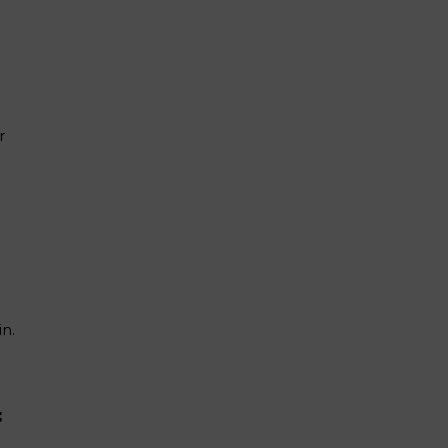
r
n.
t