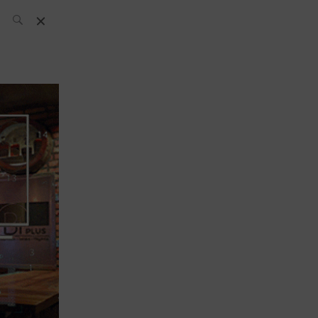
L’équipe SH
News
Compétitions
Évènements
What’s up
today
Bar
Bartender
Boutique