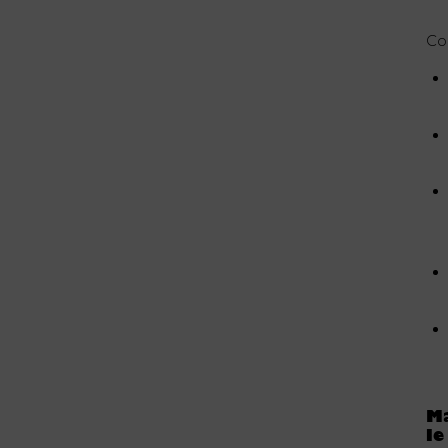
Co
Ma
le