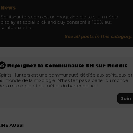
News
Spiritshunters.com est un magazine digitale, un média
display et social, click and buy consacré à 100% aux
spiritueux et à…
See all posts in this category.
Rejoignez la Communauté SH sur Reddit
Spirits Hunters est une communauté dédiée aux spiritueux et
au monde de la mixologie. N'hésitez pas à parler du monde
de la mixologie et du métier du bartender ici !
Join
LIRE AUSSI