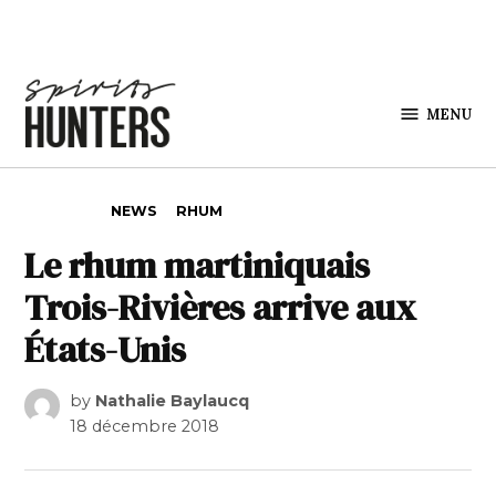
Skip to content
MENU
Spirits
Hunters
POSTED IN
NEWS
RHUM
Le rhum martiniquais
Trois-Rivières arrive aux
États-Unis
by
Nathalie Baylaucq
18 décembre 2018