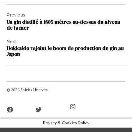
Navigation
Previous
de
Un gin distillé à 1805 mètres au-dessus du niveau
l’article
de la mer
Next
Hokkaido rejoint le boom de production de gin au
Japon
© 2026 Spirits Hunters.
Facebook
Twitter
Instagram
Page
Username
Privacy & Cookies Policy