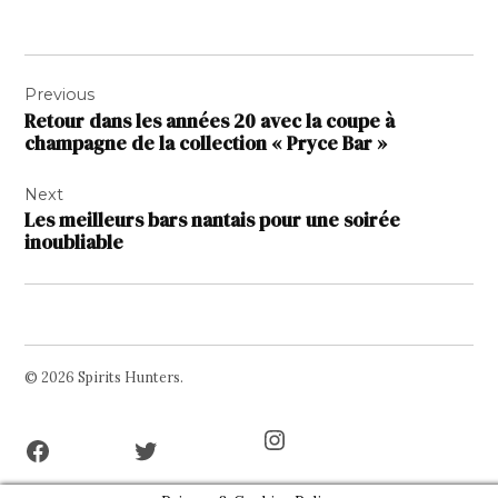
Navigation
Previous
de
Retour dans les années 20 avec la coupe à
l’article
champagne de la collection « Pryce Bar »
Next
Les meilleurs bars nantais pour une soirée
inoubliable
© 2026 Spirits Hunters.
Facebook
Twitter
Instagram
Page
Username