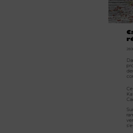
C
r
28.
Da
pr
de
co
Cet
Ka
Ca
Su
ra
ve
s’e