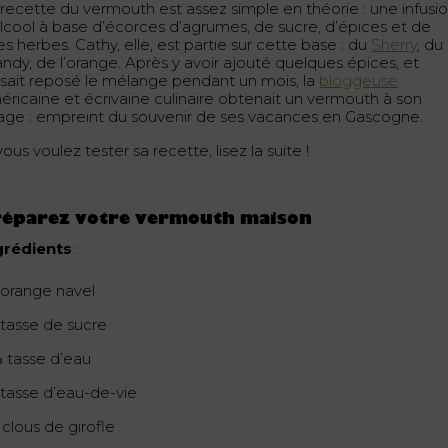
 recette du vermouth est assez simple en théorie : une infusi
alcool à base d’écorces d’agrumes, de sucre, d’épices et de
es herbes. Cathy, elle, est partie sur cette base : du
Sherry
, du
andy, de l’orange. Après y avoir ajouté quelques épices, et
issait reposé le mélange pendant un mois, la
bloggeuse
éricaine et écrivaine culinaire obtenait un vermouth à son
age : empreint du souvenir de ses vacances en Gascogne.
vous voulez tester sa recette, lisez la suite !
réparez votre vermouth maison
grédients
:
1 orange navel
 tasse de sucre
⅓ tasse d’eau
1 tasse d’eau-de-vie
 clous de girofle