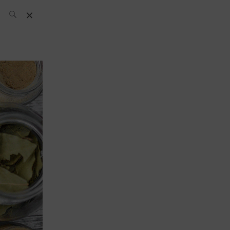
L’équipe SH
News
Compétitions
Évènements
What’s up
today
Bar
Bartender
Boutique