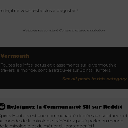
uite, il ne vous reste plus à déguster !
Ne buvez pas au volant. Consommez avec modération.
Vermouth
Toutes les infos, actus et classements sur le vermouth à
travers le monde, sont à retrouver sur Spirits Hunters.
See all posts in this category.
Rejoignez la Communauté SH sur Reddit
Spirits Hunters est une communauté dédiée aux spiritueux et
au monde de la mixologie. N'hésitez pas à parler du monde
de la mixologie et du métier du bartender ici !