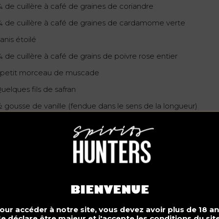
¼ de cuillère à café de graines de coriandre
¼ de cuillère à café de graines de cardamome verte
 anis étoilé
 de cuillère à café de grains de poivre rose entier
1 petit morceau de muscade
uelques fils de safran
½ gousse de vanille (fendue dans le sens de la longueur)
 tasse de xérès
 bouteilles de pinot grigio ou vinho verde
éparation
l’aide d’un éplucheur à légumes, récupérez des bandes d’éco
BIENVENUE
orange.
our accéder à notre site, vous devez avoir plus de 18 an
langez le sucre et l’eau dans une casserole moyenne, à feu vi
Je déclare être majeur et j'accepte les conditions du site