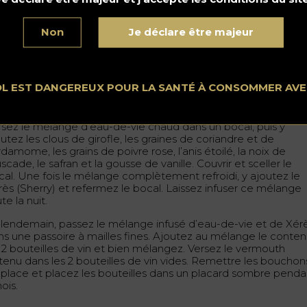
ssez cuire entre 12 à 15 minutes : le sirop obtenu sera d’une
uleur ambrée. Ajoutez les lanières d’écorces d’orange, laissez
ire pendant 6 à 8 minutes jusqu’à ce que le sirop devienne
Non
Je déclare être majeur
amélisé. Puis, retirez du feu.
utez l’eau-de-vie dans la casserole et laissez cuire de 10 à 15
nutes en remuant avec une cuillère robuste pendant que le
OL EST DANGEREUX POUR LA SANTÉ À CONSOMMER AV
amel fond dans l’eau-de-vie. Surtout ne laissez pas bouillir l’e
vie.
rsez le mélange d’eau-de-vie chaud dans un bocal, puis y
utez les clous de girofle, les graines de coriandre et de
damome, les grains de poivre rose, l’anis étoilé, la noix de
cade, le safran et la gousse de vanille. Couvrir et sceller le
cal. Une fois le mélange complètement refroidi, y ajoutez le
rès (Sherry) et refermez le bocal. Laissez infuser ce mélange
te la nuit.
 lendemain, passez le mélange infusé d’eau-de-vie et de Xér
ns une passoire à mailles fines. Ajoutez au mélange le conte
 2 bouteilles de vin et bien mélangez. Versez le vermouth
tenu dans les 2 bouteilles de vin vides. Remettre les bouchon
 place et placez les bouteilles dans un placard sombre penda
ois.