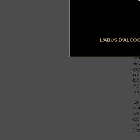
Lai
co
cu
car
Ajo
mi
L'ABUS D'ALCO
car
de-
Ve
ajo
car
mus
bo
Xé
tou
Le
da
de
ob
en
1 m