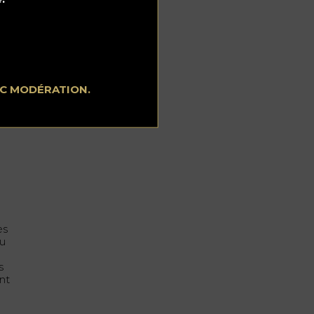
EC MODÉRATION.
au-
ès
nu
s
nt