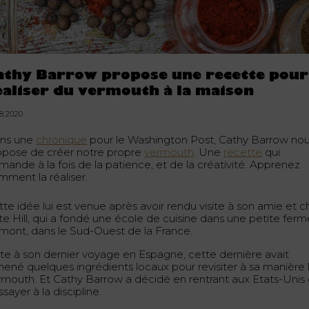
athy Barrow propose une recette pour
éaliser du vermouth à la maison
08.2020
ns une
chronique
pour le Washington Post, Cathy Barrow no
opose de créer notre propre
vermouth
. Une
recette
qui
mande à la fois de la patience, et de la créativité. Apprenez
mment la réaliser.
te idée lui est venue après avoir rendu visite à son amie et c
te Hill, qui a fondé une école de cuisine dans une petite ferm
mont, dans le Sud-Ouest de la France.
ite à son dernier voyage en Espagne, cette dernière avait
mené quelques ingrédients locaux pour revisiter à sa manière 
rmouth. Et Cathy Barrow a décidé en rentrant aux Etats-Unis
ssayer à la discipline.