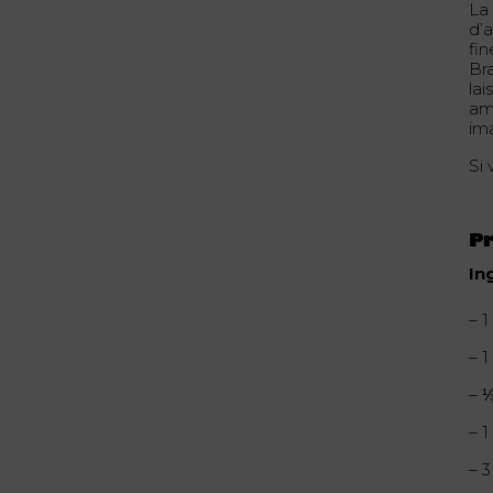
La
d’
fin
Br
la
am
im
Si 
P
In
– 
– 1
– 
– 
– 3