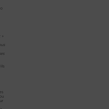
ro
r
. »
ous
ses
ils
es
 ou
ur