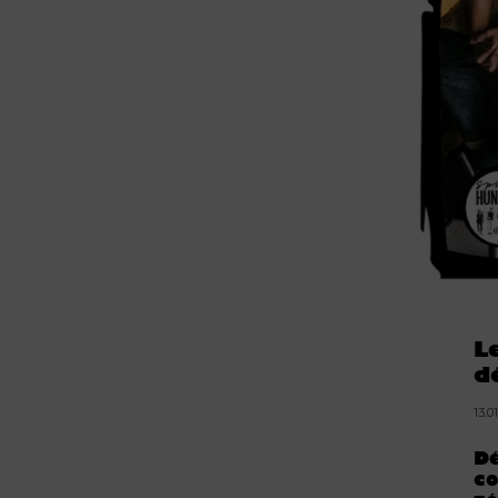
L
d
13.0
Dé
co