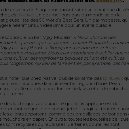
ro déchet dans la fabrication des
cocktails
.
un de ces bars de Singapour qui optent pour la pratique du zé
chet, est
Native
. Un des meilleurs bars du monde selon la
estigieuse liste des 50 World’s Best Bars. Un bar modeste, qui
ggère néanmoins un idéalisme pour un avenir durable.
 responsable du bar, Vijay Mudaliar. «
Nous utilisons des
grédients que nos grands-parents avaient l’habitude d’utilise
 Vijay au Daily Beast. »
Singapour a connu une culture
importation croissante. Nous avons tendance à oublier que n
uvons cultiver des ingrédients typiques qui ont été cultivés
puis longtemps. Au lieu de faire entrer, par exemple, des frai
 est à noter que chez Native, plus de soixante des
spiritueux
qu’
lisent sont fabriqués dans différentes régions d’Asie. Peau
nanas, vieille noix de coco, feuilles de laksa et pin kombucha
nt au menu.
e des techniques de durabilité que Vijay applique est de
mpter tout ce que le personnel jette. Il s’agit surtout de chos
e les clients apportent, comme des emballages de bonbons
s mouchoirs en papier. En outre, toutes les bouteilles de lique
es sont recyclées ou réutilisées. Certaines bouteilles sont