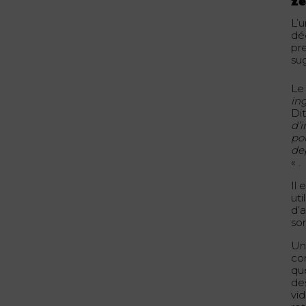
zé
L’
dé
pr
su
Le
in
Dit
d’
po
de
« .
Il
uti
d’a
so
Un
co
qu
de
vid