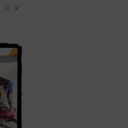
L’équipe SH
News
Compétitions
Évènements
What’s up
today
Bar
Bartender
Boutique