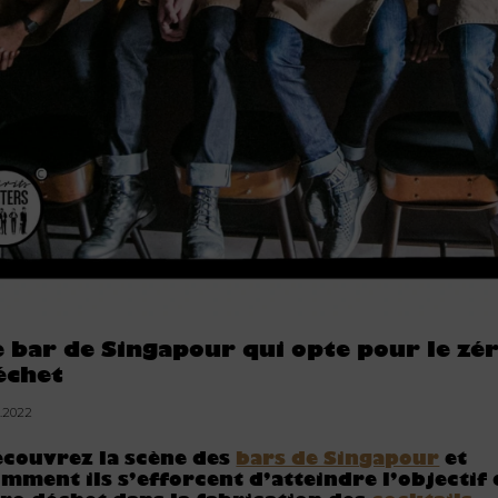
e bar de Singapour qui opte pour le zé
échet
1.2022
couvrez la scène des
bars de Singapour
et
mment ils s’efforcent d’atteindre l’objectif 