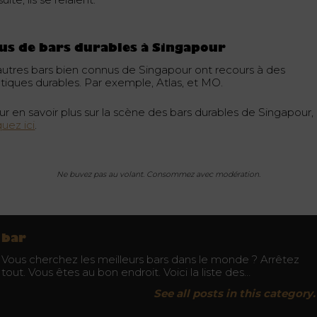
us de bars durables à Singapour
autres bars bien connus de Singapour ont recours à des
atiques durables. Par exemple, Atlas, et MO.
ur en savoir plus sur la scène des bars durables de Singapour,
quez ici
.
Ne buvez pas au volant. Consommez avec modération.
bar
Vous cherchez les meilleurs bars dans le monde ? Arrêtez
tout. Vous êtes au bon endroit. Voici la liste des…
See all posts in this category.