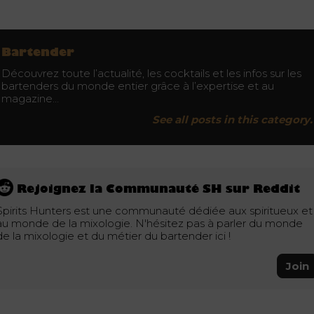
Bartender
Découvrez toute l’actualité, les cocktails et les infos sur les
bartenders du monde entier grâce à l’expertise et au
magazine…
See all posts in this category.
Rejoignez la Communauté SH sur Reddit
Spirits Hunters est une communauté dédiée aux spiritueux et
au monde de la mixologie. N'hésitez pas à parler du monde
de la mixologie et du métier du bartender ici !
Join