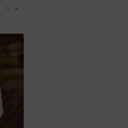
L’équipe SH
News
Compétitions
Évènements
What’s up
today
Bar
Bartender
Boutique