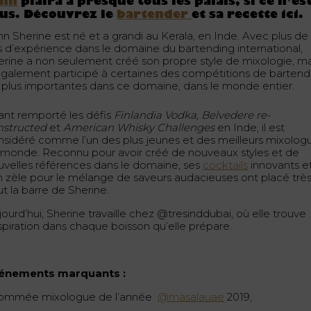
ohn
plaira à presque tous les palais, si ce n’est
us. Découvrez le
bartender
et sa recette ici.
hn Sherine est né et a grandi au Kerala, en Inde. Avec plus de
s d’expérience dans le domaine du bartending international,
erine a non seulement créé son propre style de mixologie, ma
également participé à certaines des compétitions de bartend
s plus importantes dans ce domaine, dans le monde entier.
ant remporté les défis
Finlandia Vodka, Belvedere re-
nstructed
et
American Whisky Challenges
en Inde, il est
nsidéré comme l’un des plus jeunes et des meilleurs mixolog
 monde. Reconnu pour avoir créé de nouveaux styles et de
uvelles références dans le domaine, ses
cocktails
innovants e
n zèle pour le mélange de saveurs audacieuses ont placé trè
t la barre de Sherine.
ourd’hui, Sherine travaille chez @tresinddubai, où elle trouve
nspiration dans chaque boisson qu’elle prépare.
énements marquants :
ommée mixologue de l’année
@masalauae
2019,