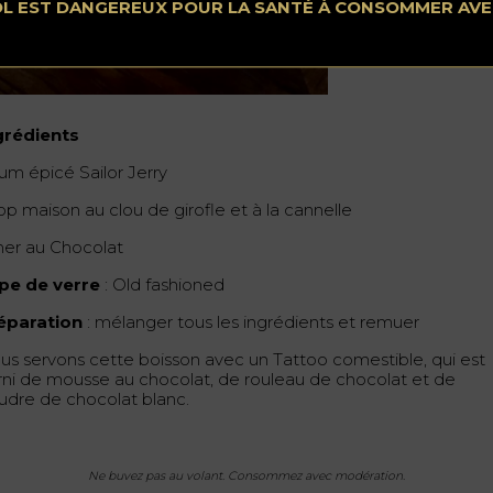
OL EST DANGEREUX POUR LA SANTÉ À CONSOMMER AV
grédients
um épicé Sailor Jerry
op maison au clou de girofle et à la cannelle
er au Chocolat
pe de verre
: Old fashioned
éparation
: mélanger tous les ingrédients et remuer
us servons cette boisson avec un Tattoo comestible, qui est
rni de mousse au chocolat, de rouleau de chocolat et de
udre de chocolat blanc.
Ne buvez pas au volant. Consommez avec modération.