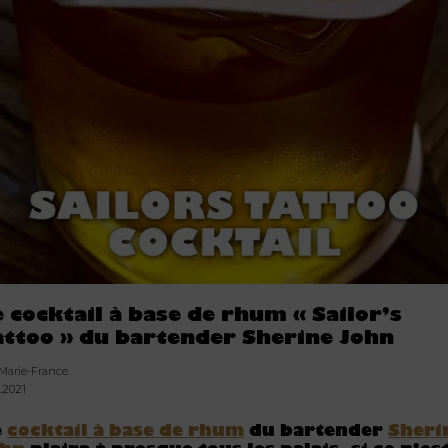
e cocktail à base de rhum « Sailor’s
attoo » du bartender Sherine John
 Marie-France
1.2021
e
cocktail à base de rhum
du bartender
Sheri