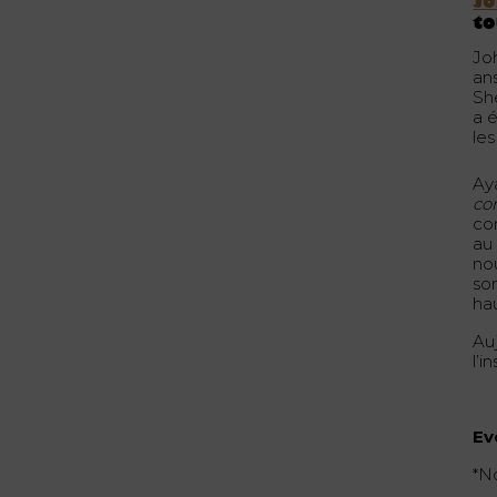
J
to
Jo
an
Sh
a 
le
Ay
co
co
au
no
so
hau
Auj
l’i
Ev
*N