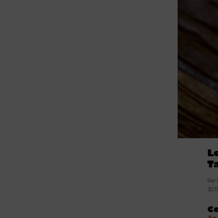
L
T
Par
30.1
C