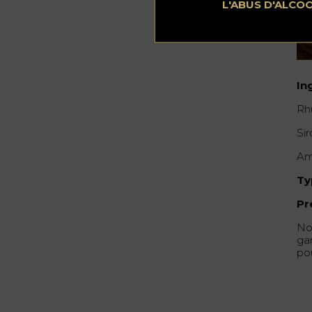
L'ABUS D'ALCO
In
Rh
Sir
Am
Ty
Pr
No
ga
po