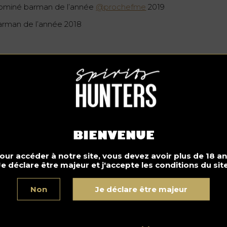
ominé barman de l’année
@prochefme
2019
arman de l’année 2018
cktail Sailor’s Tattoo
BIENVENUE
our accéder à notre site, vous devez avoir plus de 18 an
Je déclare être majeur et j'accepte les conditions du site
Non
Je déclare être majeur