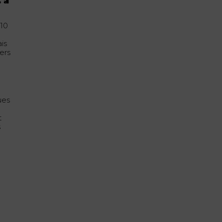
 à
 10
is
ers
ues
t
s