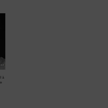
l à
vo