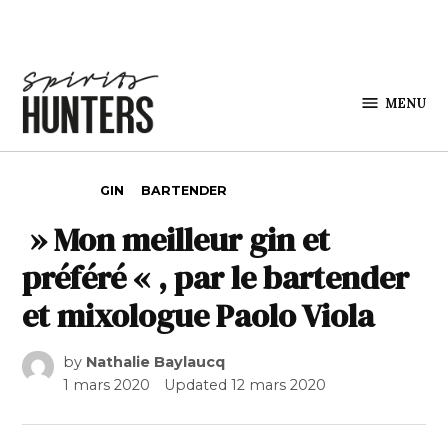
Skip to content
MENU
Spirits
Hunters
POSTED IN
GIN
BARTENDER
» Mon meilleur gin et
préféré « , par le bartender
et mixologue Paolo Viola
by
Nathalie Baylaucq
1 mars 2020
Updated
12 mars 2020