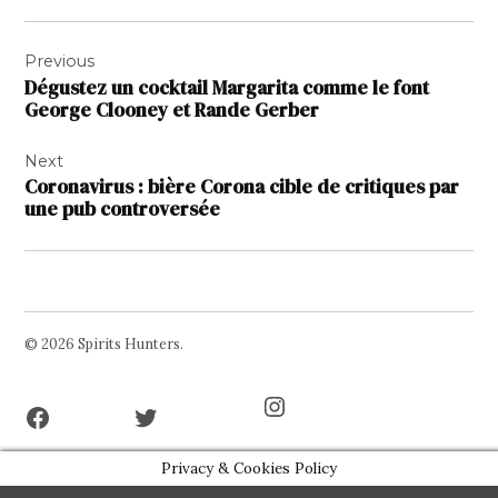
Navigation
Previous
de
Dégustez un cocktail Margarita comme le font
l’article
George Clooney et Rande Gerber
Next
Coronavirus : bière Corona cible de critiques par
une pub controversée
© 2026 Spirits Hunters.
Facebook
Twitter
Instagram
Page
Username
Privacy & Cookies Policy