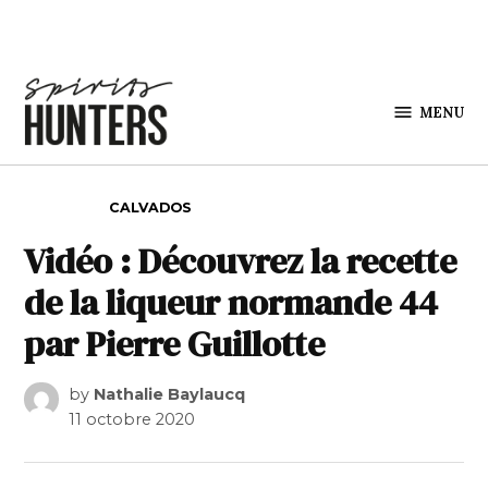
Skip to content
MENU
Spirits
Hunters
POSTED IN
CALVADOS
Vidéo : Découvrez la recette
de la liqueur normande 44
par Pierre Guillotte
by
Nathalie Baylaucq
11 octobre 2020