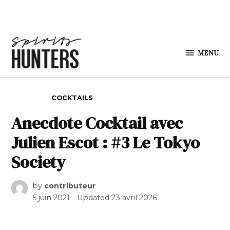
Skip to content
MENU
Spirits
Hunters
POSTED IN
COCKTAILS
Anecdote Cocktail avec
Julien Escot : #3 Le Tokyo
Society
by
contributeur
5 juin 2021
Updated
23 avril 2026