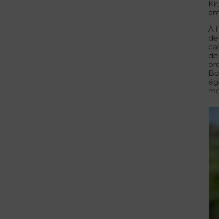
Kir
am
À l
de
cas
de 
pro
Bo
ég
mo