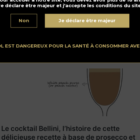
Je déclare être majeur et j'accepte les conditions du site
cette 2
ns une flûte à champagne, ajoutez 15 ml de crème de cassis
Non
Je déclare être majeur
mplétez avec du Bourgogne Aligoté. Vous pouvez garnir ave
 zeste d’orange, une mûre ou un cassis.
OL EST DANGEREUX POUR LA SANTÉ À CONSOMMER AV
us d’histoires de cocktails :