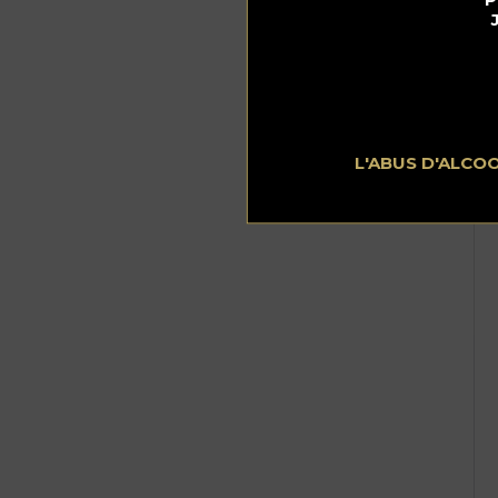
Re
Da
co
un
L'ABUS D'ALCO
Pl