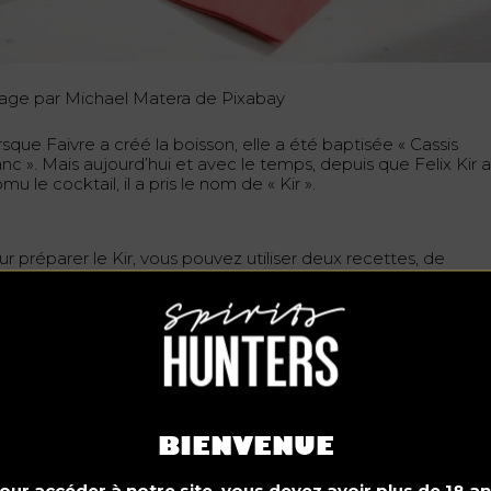
age par Michael Matera de Pixabay
sque Faivre a créé la boisson, elle a été baptisée « Cassis
nc ». Mais aujourd’hui et avec le temps, depuis que Felix Kir 
mu le cocktail, il a pris le nom de « Kir ».
r préparer le Kir, vous pouvez utiliser deux recettes, de
originale avec du vin Aligoté au champagne.
cette 1
ns un verre / une flûte à champagne, ajoutez 15 ml de crème
 cassis et complétez avec du champagne sec ou brut. Vous
uvez décorer avec un zeste d’orange, une mûre ou une
BIENVENUE
ignée de cassis.
our accéder à notre site, vous devez avoir plus de 18 an