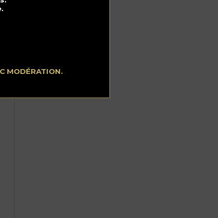
.
 et
c
EC MODÉRATION.