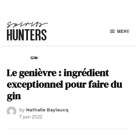
Skip to content
MENU
Spirits
Hunters
POSTED IN
GIN
Le genièvre : ingrédient
exceptionnel pour faire du
gin
by
Nathalie Baylaucq
7 juin 2022