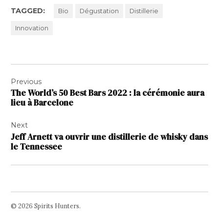
TAGGED:
Bio
Dégustation
Distillerie
Innovation
Navigation
Previous
de
The World’s 50 Best Bars 2022 : la cérémonie aura
l’article
lieu à Barcelone
Next
Jeff Arnett va ouvrir une distillerie de whisky dans
le Tennessee
© 2026 Spirits Hunters.
Facebook
Twitter