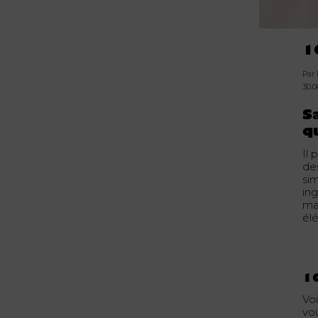
1
Par
30.
S
q
Il
de
sim
ing
ma
él
10
Voi
vo