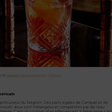
to de
Sebastian Coman Photography
–
Unsplash
éricain
 précurseur du Negroni. Des parts égales de Campari et de
rmouth doux sont mélangées et complétées par de l’eau
illante. C’est un cocktail vif et effervescent à faible teneur en