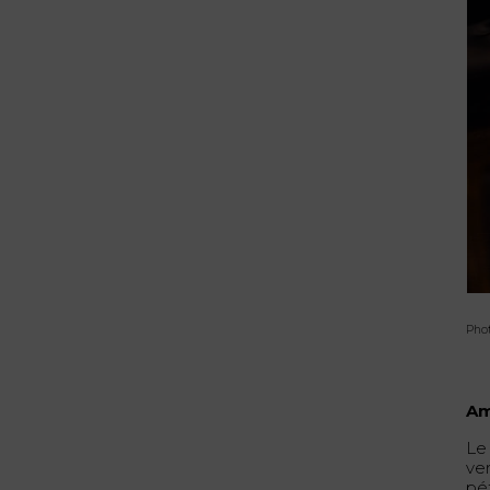
Pho
Am
Le
ve
pét