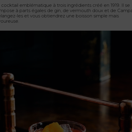
 cocktail emblématique à trois ingrédients créé en 1919. Il se
mpose à parts égales de gin, de vermouth doux et de Campar
langez-les et vous obtiendrez une boisson simple mais
voureuse.