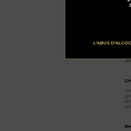
Be
L'ABUS D'ALCO
Un
de 
cit
dé
Gi
Un
gin
sir
ac
Ne