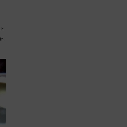
 de
in.