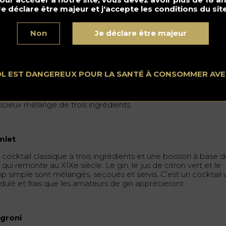
Je déclare être majeur et j'accepte les conditions du site
Non
Je déclare être majeur
es Knees
OL EST DANGEREUX POUR LA SANTÉ À CONSOMMER AV
 cocktail datant de l’époque de la prohibition, composé de gi
jus de citron et de sirop de miel. Le miel équilibre le jus de
ron et ajoute des notes florales pour compléter le gin. C’est u
licieux mélange de trois ingrédients.
mlet
 cocktail classique à trois ingrédients et une boisson à base 
 qui remonte au XIXe siècle. Le gin, le jus de citron vert et le
op simple sont mélangés, secoués et servis. C’est un cocktail v
idulé et frais que les amateurs de gin apprécieront.
groni