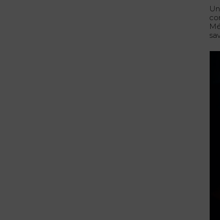
Un
co
Mé
sa