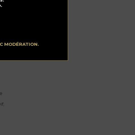
.
EC MODÉRATION.
n,
n
de
if,