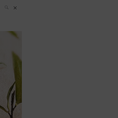
L’équipe SH
News
Compétitions
Évènements
What’s up
today
Bar
Bartender
Boutique