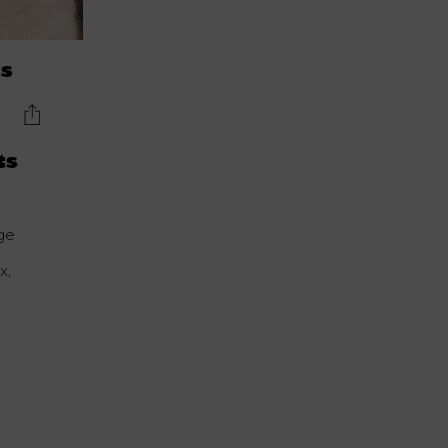
ts
ts
c
ge
x,