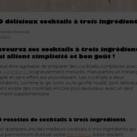
0 délicieux cocktails à trois ingrédien
 Nathalie Baylaucq
06.2023
avourez ces cocktails à trois ingrédien
ui allient simplicité et bon goût !
 peut être agréable de préparer des cocktails complexes ave
s
ingrédients
soigneusement mesurés, mais parfois un mélan
ple et sans effort est plus relaxant. Les cocktails à deux
rédients, comme le gin tonic ou le girofle rouillé, sont délicieu
is il existe des cocktails encore plus savoureux avec un seul
ément supplémentaire.
 recettes de cocktails à trois ingrédients
ci quelques-uns des meilleurs cocktails à trois ingrédients qui
us permettront d’utiliser votre
bar maison
à bon escient :