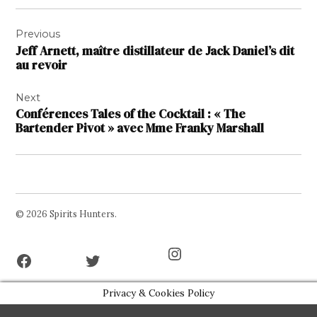
Navigation
Previous
de
Jeff Arnett, maître distillateur de Jack Daniel’s dit
l’article
au revoir
Next
Conférences Tales of the Cocktail : « The
Bartender Pivot » avec Mme Franky Marshall
© 2026 Spirits Hunters.
Facebook
Twitter
Instagram
Page
Username
Privacy & Cookies Policy