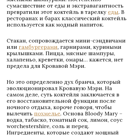
сумасшествие от еды и экстравагантность
превратили этот коктейль в тарелку
еды
. В
ресторанах и барах классический коктейль
используется как модный напиток.
Стакан, сопровождается мини-сэндвичами
или
гамбургерами
, гарнирами, куриными
крылышками. Пицца, мясные шампуры,
халапеньо, креветки, омары… кажется, нет
предела для Кровавой Мэри.
Но это определенно дух бранча, который
эволюционировал Кровавую Мэри. На
самом деле, суть коктейля заключается в
его восстановительной функции после
ночного отдыха, короче говоря, чтобы
вылечить
похмелье
. Основа Bloody Mary –
водка, табаско, томатный сок, лимон, соус
worchestershire, соль и перец.
Ингредиенты, которые создают мощный