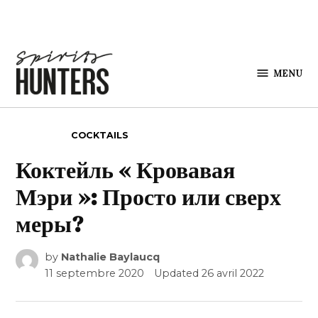
Skip to content
MENU
Spirits
Hunters
POSTED IN
COCKTAILS
Коктейль « Кровавая
Мэри »: Просто или сверх
меры?
by
Nathalie Baylaucq
11 septembre 2020
Updated
26 avril 2022