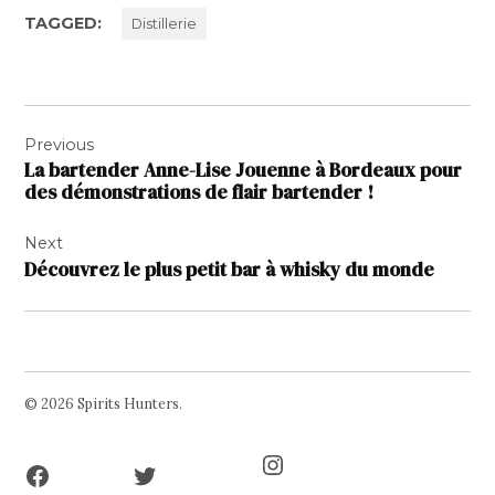
TAGGED:
Distillerie
Navigation
Previous
de
La bartender Anne-Lise Jouenne à Bordeaux pour
l’article
des démonstrations de flair bartender !
Next
Découvrez le plus petit bar à whisky du monde
© 2026 Spirits Hunters.
Facebook
Twitter
Instagram
Page
Username