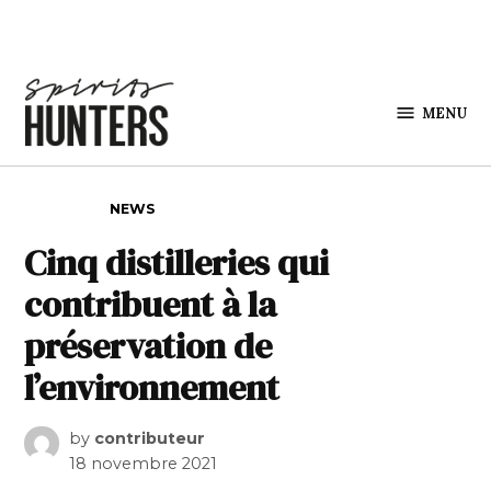
Skip to content
MENU
Spirits
Hunters
POSTED IN
NEWS
Cinq distilleries qui
contribuent à la
préservation de
l’environnement
by
contributeur
18 novembre 2021