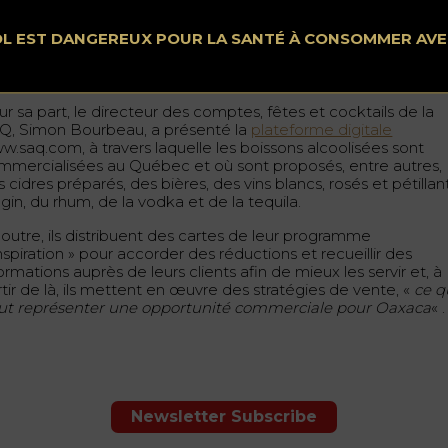
éserver l’identité de
ce spiritueux
, prendre soin des agaves et
 communauté, ainsi que de la biodiversité font partie des
OL EST DANGEREUX POUR LA SANTÉ À CONSOMMER AV
incipes de cette marque 100% oaxaquienne, qui est soutenu
 le travail de 62 familles.
r sa part, le directeur des comptes, fêtes et cocktails de la
Q, Simon Bourbeau, a présenté la
plateforme digitale
w.saq.com, à travers laquelle les boissons alcoolisées sont
mmercialisées au Québec et où sont proposés, entre autres,
 cidres préparés, des bières, des vins blancs, rosés et pétillant
gin, du rhum, de la vodka et de la tequila.
 outre, ils distribuent des cartes de leur programme
nspiration » pour accorder des réductions et recueillir des
ormations auprès de leurs clients afin de mieux les servir et, à
tir de là, ils mettent en œuvre des stratégies de vente, «
ce q
ut représenter une opportunité commerciale pour Oaxaca
« .
Newsletter Subscribe