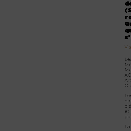
d
(
r
Q
q
s
Vi
Le
Mé
Ma
AC
Ar
Oc
Le
ont
d’
et 
go
La 