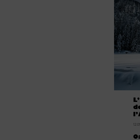
L
d
l
12.0
O