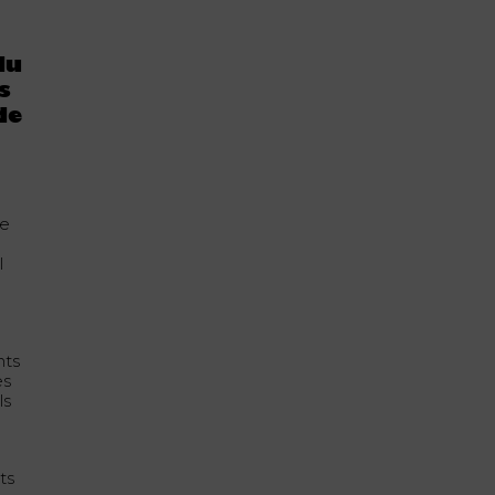
du
s
de
de
l
nts
es
ls
ts