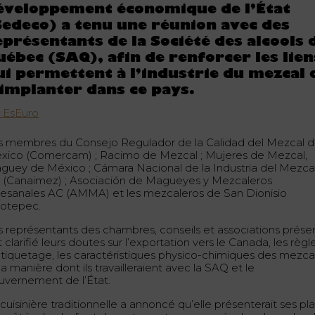
éveloppement économique de l’État
Sedeco) a tenu une réunion avec des
eprésentants de la Société des alcools 
uébec (SAQ), afin de renforcer les lien
ui permettent à l’industrie du mezcal 
’implanter dans ce pays.
a EsEuro
s membres du Consejo Regulador de la Calidad del Mezcal 
xico (Comercam) ; Racimo de Mezcal ; Mujeres de Mezcal,
guey de México ; Cámara Nacional de la Industria del Mezca
 (Canaimez) ; Asociación de Magueyes y Mezcaleros
tesanales AC (AMMA) et les mezcaleros de San Dionisio
otepec.
s représentants des chambres, conseils et associations prése
 clarifié leurs doutes sur l’exportation vers le Canada, les règl
étiquetage, les caractéristiques physico-chimiques des mezca
la manière dont ils travailleraient avec la SAQ et le
uvernement de l’État.
cuisinière traditionnelle a annoncé qu’elle présenterait ses pla