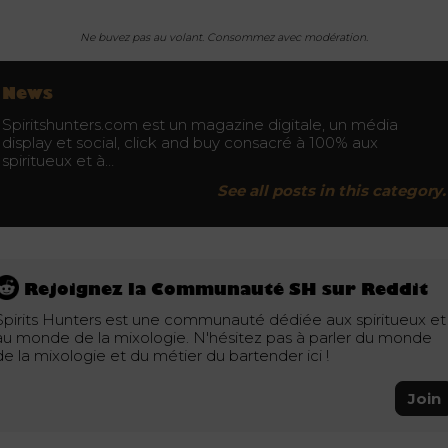
Ne buvez pas au volant. Consommez avec modération.
News
Spiritshunters.com est un magazine digitale, un média
display et social, click and buy consacré à 100% aux
spiritueux et à…
See all posts in this category.
Rejoignez la Communauté SH sur Reddit
Spirits Hunters est une communauté dédiée aux spiritueux et
au monde de la mixologie. N'hésitez pas à parler du monde
de la mixologie et du métier du bartender ici !
Join