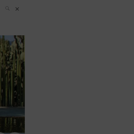
L’équipe SH
News
Compétitions
Évènements
What’s up
today
Bar
Bartender
Boutique