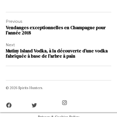
Navigation
Previous
de
Vendanges exceptionnelles en Champagne pour
l’article
l’année 2018
Next
Mutiny Island Vodka, à la découverte d’une vodka
fabriquée à base de l’arbre à pain
© 2026 Spirits Hunters.
Facebook
Twitter
Instagram
Page
Username