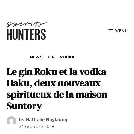
Skip to content
MENU
Spirits
Hunters
POSTED IN
NEWS
GIN
VODKA
Le gin Roku et la vodka
Haku, deux nouveaux
spiritueux de la maison
Suntory
by
Nathalie Baylaucq
24 octobre 2018