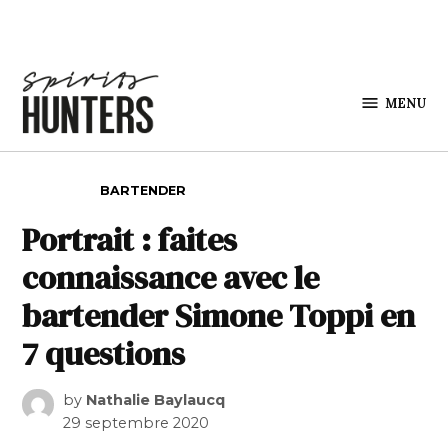
Skip to content
MENU
Spirits
Hunters
POSTED IN
BARTENDER
Portrait : faites
connaissance avec le
bartender Simone Toppi en
7 questions
by
Nathalie Baylaucq
29 septembre 2020