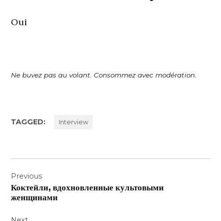
Oui
Ne buvez pas au volant. Consommez avec modération.
TAGGED:
Interview
Navigation
Previous
de
Коктейли, вдохновленные культовыми
l’article
женщинами
Next