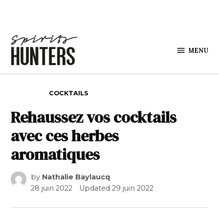
Skip to content
MENU
Spirits
Hunters
POSTED IN
COCKTAILS
Rehaussez vos cocktails
avec ces herbes
aromatiques
by
Nathalie Baylaucq
28 juin 2022
Updated
29 juin 2022