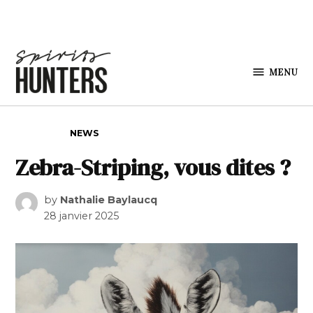
Skip to content
MENU
Spirits
Hunters
POSTED IN
NEWS
Zebra-Striping, vous dites ?
by
Nathalie Baylaucq
28 janvier 2025