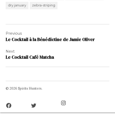
dry january
zebra-striping
Navigation
Previous
de
Le Cocktail à la Bénédictine de Jamie Oliver
l’article
Next
Le Cocktail Café Matcha
© 2026 Spirits Hunters.
Facebook
Twitter
Instagram
Page
Username