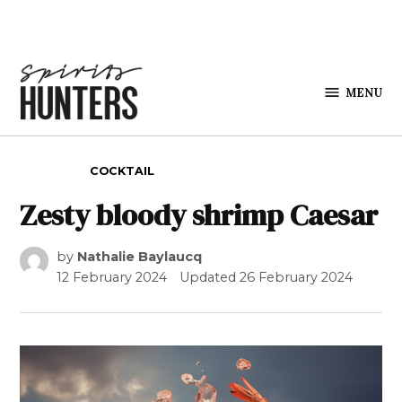
Skip to content
MENU
Spirits
Hunters
POSTED IN
COCKTAIL
Zesty bloody shrimp Caesar
by
Nathalie Baylaucq
12 February 2024
Updated
26 February 2024