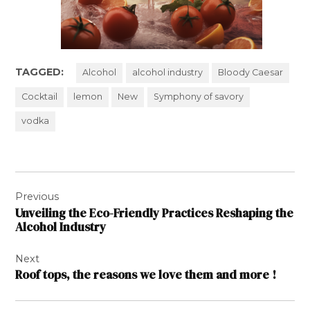
TAGGED:
Alcohol
alcohol industry
Bloody Caesar
Cocktail
lemon
New
Symphony of savory
vodka
Post
Previous
navigation
Unveiling the Eco-Friendly Practices Reshaping the
Alcohol Industry
Next
Roof tops, the reasons we love them and more !